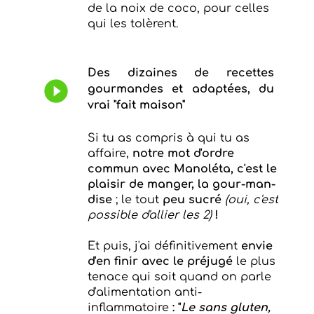
de la noix de coco, pour celles
qui les tolèrent.
Des dizaines de recettes
play_circle_filled
gourmandes et adaptées, du
vrai "fait maison"
Si tu as compris à qui tu as
affaire,
notre mot d'ordre
commun avec Manoléta, c'est le
plaisir de manger, la gour-man-
dise
;
le tout
peu sucré
(oui, c'est
possible d'allier les 2)
!
Et puis, j'ai définitivement
envie
d'en finir avec le préjugé
le plus
tenace qui soit quand on parle
d'alimentation anti-
inflammatoire
:
"
Le sans gluten,