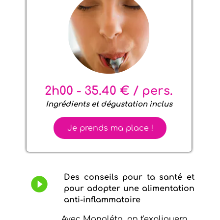
brightness_1
2h00 - 35.40 € / pers.
Ingrédients et dégustation inclus
Je prends ma place !
Des conseils pour ta santé et
play_circle_filled
pour adopter une alimentation
anti-inflammatoire
Avec Manoléta, on t'expliquera