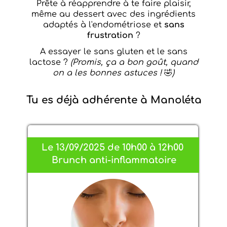
Prête à réapprendre à te faire plaisir,
même au dessert avec des ingrédients
adaptés à l'endométriose et
sans
frustration
?
A essayer le sans gluten et le sans
lactose ?
(Promis, ça a bon goût, quand
on a les bonnes astuces !
🤣
)
Tu es déjà adhérente à Manoléta
Le 13/09/2025 de 10h00 à 12h00
Brunch anti-inflammatoire
brightness_1