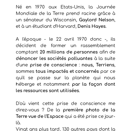
Né en 1970 aux Etats-Unis, la Journée
Mondiale de la Terre prend racine grâce à
un sénateur du Wisconsin,
Gaylord Nelson
,
et à un étudiant d'Harvard,
Denis Hayes
.
A l'époque - le 22 avril 1970 donc -, ils
décident de former un rassemblement
comptant
20 millions de personnes
afin de
dénoncer les sociétés polluantes
à la suite
d'une
prise de conscience
:
nous, Terriens
,
sommes
tous impactés et concernés
par ce
qu'il se passe sur la planète qui nous
héberge et notamment
par la façon dont
les ressources sont utilisées
.
D'où vient cette prise de conscience me
direz-vous ? De la
première photo de la
Terre vue de l'Espace
qui a été prise ce jour-
là.
Vingt ans plus tard, 130 autres pays dont la