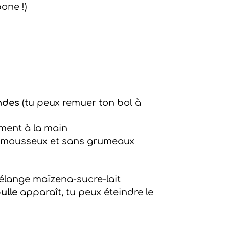
one !)
ndes
(tu peux remuer ton bol à
ment à la main
e mousseux et sans grumeaux
mélange maïzena-sucre-lait
ulle
apparaît, tu peux éteindre le