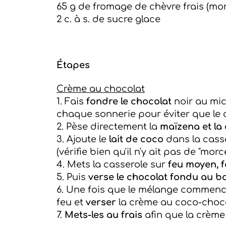
65 g de fromage de chèvre frais (mon
2 c. à s. de sucre glace
Étapes
Crème au chocolat
1. Fais
fondre le chocolat
noir au mi
chaque sonnerie pour éviter que le 
2. Pèse directement la
maïzena et la
3. Ajoute le
lait de coco
dans la cass
(vérifie bien qu'il n'y ait pas de "m
4. Mets la casserole sur
feu moyen, f
5. Puis
verse le chocolat fondu au b
6. Une fois que le mélange commence 
feu et
verser
la crème au coco-choco
7.
Mets-les au frais
afin que la crème 