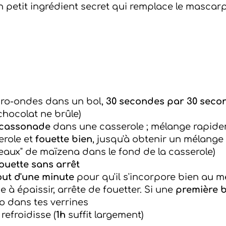
 petit ingrédient secret qui remplace le mascarp
cro-ondes dans un bol,
30 secondes par 30 seco
chocolat ne brûle)
 cassonade
dans une casserole ; mélange rapide
erole et
fouette bien
, jusqu'à obtenir un mélang
orceaux" de maïzena dans le fond de la casserole)
ouette sans arrêt
out d'une minute
pour qu'il s'incorpore bien au 
à épaissir, arrête de fouetter. Si une
première b
 dans tes verrines
refroidisse (
1h
suffit largement)