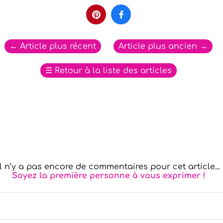


←
Article plus récent
Article plus ancien
→
☰
Retour à la liste des articles
Il n’y a pas encore de commentaires pour cet article...
Soyez la première personne à vous exprimer !