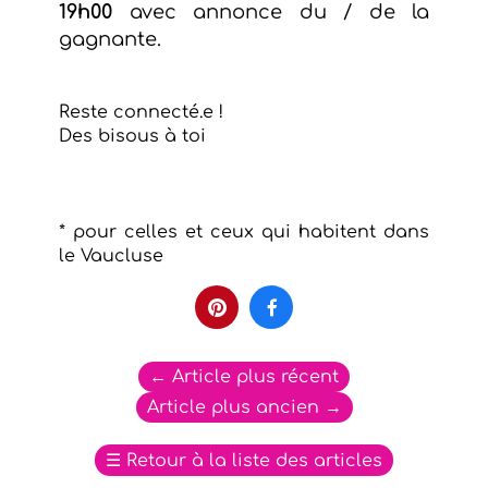
19h00
avec annonce du / de la
gagnante.
Reste connecté.e !
Des bisous à toi
* pour celles et ceux qui habitent dans
le Vaucluse


←
Article plus récent
Article plus ancien
→
☰
Retour à la liste des articles