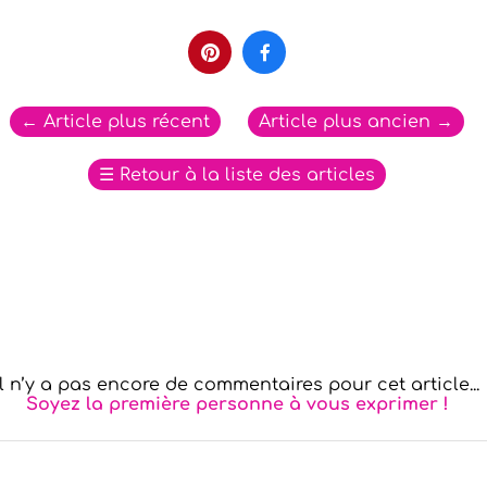


←
Article plus récent
Article plus ancien
→
☰
Retour à la liste des articles
Il n’y a pas encore de commentaires pour cet article...
Soyez la première personne à vous exprimer !