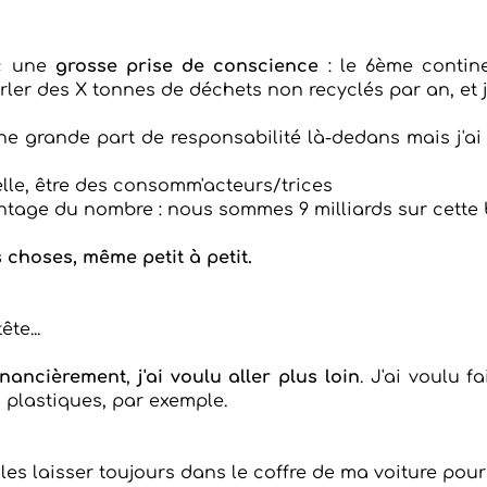
ec une
grosse prise de conscience
: le 6ème contin
arler des X tonnes de déchets non recyclés par an, et j'
a une grande part de responsabilité là-dedans mais j'
elle, être des consomm'acteurs/trices
antage du nombre : nous sommes 9 milliards sur cette 
s choses, même petit à petit.
te...
inancièrement
,
j'ai voulu aller plus loin
. J'ai voulu f
 plastiques, par exemple.
les laisser toujours dans le coffre de ma voiture pour