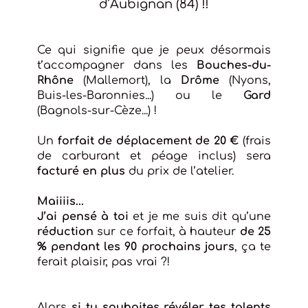
d’Aubignan (84) !!
Ce qui signifie que je peux désormais
t’accompagner dans les
Bouches-du-
Rhône
(Mallemort), la
Drôme
(Nyons,
Buis-les-Baronnies...) ou le
Gard
(Bagnols-sur-Cèze...) !
Un
forfait de déplacement de 20 €
(frais
de carburant et péage inclus) sera
facturé en plus
du prix de l’atelier.
Maiiiis...
J’ai pensé à toi
et je me suis dit qu’une
réduction
sur ce forfait, à hauteur
de 25
% pendant les 90 prochains jours
, ça te
ferait plaisir, pas vrai ?!
Alors
si tu souhaites révéler tes talents